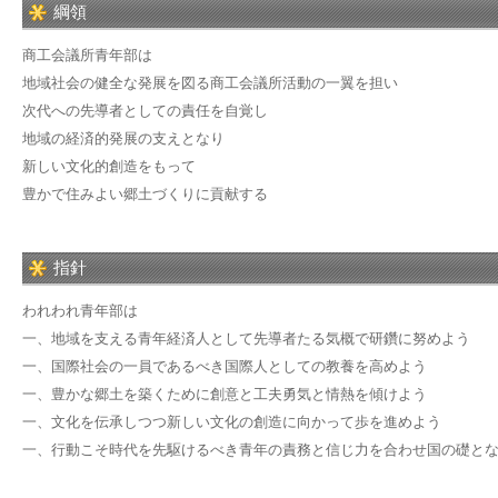
綱領
商工会議所青年部は
地域社会の健全な発展を図る商工会議所活動の一翼を担い
次代への先導者としての責任を自覚し
地域の経済的発展の支えとなり
新しい文化的創造をもって
豊かで住みよい郷土づくりに貢献する
指針
われわれ青年部は
一、地域を支える青年経済人として先導者たる気概で研鑽に努めよう
一、国際社会の一員であるべき国際人としての教養を高めよう
一、豊かな郷土を築くために創意と工夫勇気と情熱を傾けよう
一、文化を伝承しつつ新しい文化の創造に向かって歩を進めよう
一、行動こそ時代を先駆けるべき青年の責務と信じ力を合わせ国の礎と