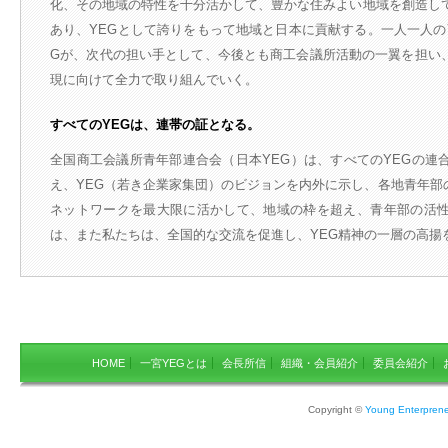
化、その地域の特性を十分活かして、豊かな住みよい地域を創造して
あり、YEGとして誇りをもって地域と日本に貢献する。一人一人の
Gが、次代の担い手として、今後とも商工会議所活動の一翼を担い
現に向けて全力で取り組んでいく。
すべてのYEGは、連帯の証となる。
全国商工会議所青年部連合会（日本YEG）は、すべてのYEGの連
え、YEG（若き企業家集団）のビジョンを内外に示し、各地青年部
ネットワークを最大限に活かして、地域の枠を超え、青年部の活
は、また私たちは、全国的な交流を促進し、YEG精神の一層の高揚
HOME
一宮YEGとは
会長所信
組織・会員紹介
委員会紹介
Copyright ©
Young Enterprene